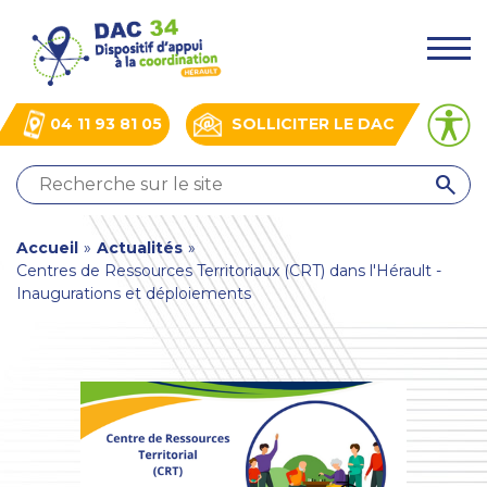
Aller
Panneau de gestion des cookies
au
.
contenu
principal
04 11 93 81 05
SOLLICITER LE DAC
QUI
SOMMES-
NOUS
You
Accueil
»
Actualités
»
?
Centres de Ressources Territoriaux (CRT) dans l'Hérault -
NOS
are
Inaugurations et déploiements
ACTIONS
here
ACTUALITÉS
BOÎTE
À
OUTILS