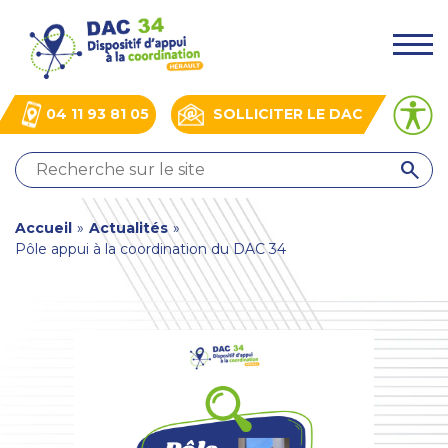
Aller
Panneau de gestion des cookies
au
.
contenu
principal
04 11 93 81 05
SOLLICITER LE DAC
QUI
SOMMES-
NOUS
You
Accueil
»
Actualités
»
?
Pôle appui à la coordination du DAC 34
NOS
are
ACTIONS
here
ACTUALITÉS
BOÎTE
À
OUTILS